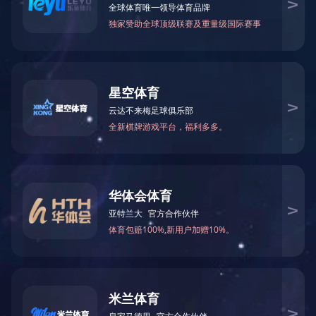
甲酰胺
N-甲基甲酰胺
75-12-7
123-39-7