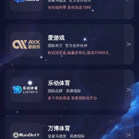
地 址：江苏省宿迁市经济开发区北区南化
联 系 人：万建龙
电 话：0527-84836100
内贸电话：邹 蕾 13921078098
邮 箱：
gxinyachem@live-dream-poker.co