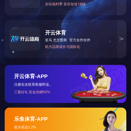
版权所有(C)2017 网络支持
著作权声明