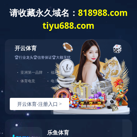
乐鱼·体育
网站乐鱼·体育
公司简介