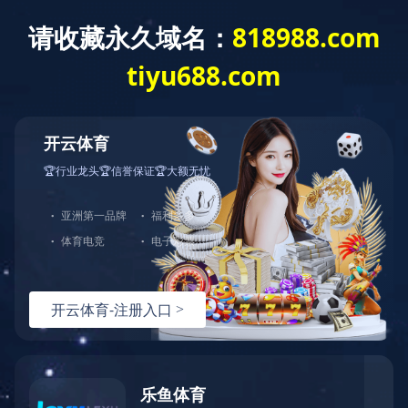
乐鱼·体育
网站乐鱼·体育
公司简介